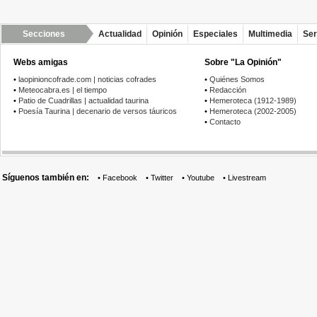
Secciones
Actualidad
Opinión
Especiales
Multimedia
Ser
Webs amigas
Sobre "La Opinión"
•
laopinioncofrade.com | noticias cofrades
•
Quiénes Somos
•
Meteocabra.es | el tiempo
•
Redacción
•
Patio de Cuadrillas | actualidad taurina
•
Hemeroteca (1912-1989)
•
Poesía Taurina | decenario de versos táuricos
•
Hemeroteca (2002-2005)
•
Contacto
Síguenos también en:
•
Facebook
•
Twitter
•
Youtube
•
Livestream