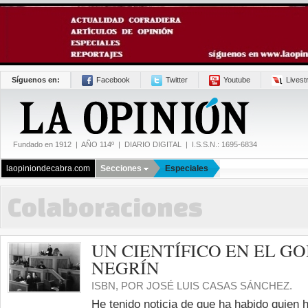
Síguenos en:
Facebook
Twitter
Youtube
Lives
Fundado en 1912 | AÑO 114º | DIARIO DIGITAL | I.S.S.N.: 1695-6834
laopiniondecabra.com
Secciones
Especiales
Colaboraciones
UN CIENTÍFICO EN EL GO
NEGRÍN
ISBN, POR JOSÉ LUIS CASAS SÁNCHEZ.
He tenido noticia de que ha habido quien ha