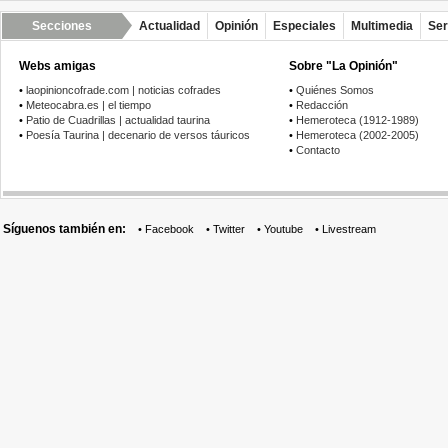
Secciones
Actualidad
Opinión
Especiales
Multimedia
Ser
Webs amigas
Sobre "La Opinión"
•
laopinioncofrade.com | noticias cofrades
•
Quiénes Somos
•
Meteocabra.es | el tiempo
•
Redacción
•
Patio de Cuadrillas | actualidad taurina
•
Hemeroteca (1912-1989)
•
Poesía Taurina | decenario de versos táuricos
•
Hemeroteca (2002-2005)
•
Contacto
Síguenos también en:
•
Facebook
•
Twitter
•
Youtube
•
Livestream