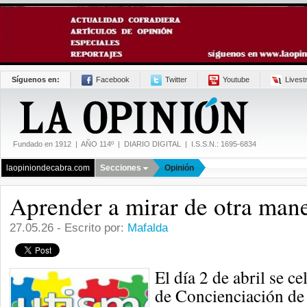
Síguenos en:
Facebook
Twitter
Youtube
Lives
Fundado en 1912 | AÑO 114º | DIARIO DIGITAL | I.S.S.N.: 1695-6834
laopiniondecabra.com
Secciones
Opinión
Aprender a mirar de otra man
27.05.26 - Escrito por:
Mafalda
El día 2 de abril se c
de Concienciación de 