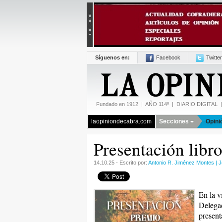
Síguenos en:
Facebook
Twitter
Fundado en 1912 | AÑO 114º | DIARIO DIGITAL | 
laopiniondecabra.com
Secciones
Opini
Presentación libr
14.10.25 - Escrito por:
Antonio R. Jiménez Montes | 
En la v
Delegac
present