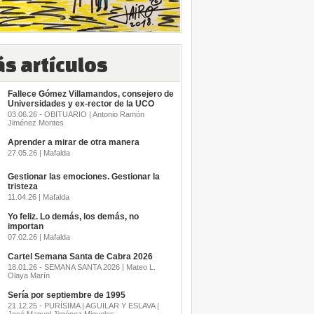
s artículos
Fallece Gómez Villamandos, consejero de
Universidades y ex-rector de la UCO
03.06.26 - OBITUARIO | Antonio Ramón
Jiménez Montes
Aprender a mirar de otra manera
27.05.26 | Mafalda
Gestionar las emociones. Gestionar la
tristeza
11.04.26 | Mafalda
Yo feliz. Lo demás, los demás, no
importan
07.02.26 | Mafalda
Cartel Semana Santa de Cabra 2026
18.01.26 - SEMANA SANTA 2026 | Mateo L.
Olaya Marín
Sería por septiembre de 1995
21.12.25 - PURÍSIMA | AGUILAR Y ESLAVA |