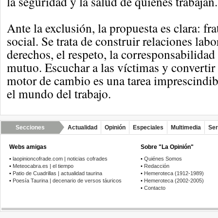
la seguridad y la salud de quienes trabajan.
Ante la exclusión, la propuesta es clara: fra
social. Se trata de construir relaciones lab
derechos, el respeto, la corresponsabilidad
mutuo. Escuchar a las víctimas y convertir
motor de cambio es una tarea imprescindib
el mundo del trabajo.
Secciones
Actualidad
Opinión
Especiales
Multimedia
Ser
Webs amigas
Sobre "La Opinión"
•
laopinioncofrade.com | noticias cofrades
•
Quiénes Somos
•
Meteocabra.es | el tiempo
•
Redacción
•
Patio de Cuadrillas | actualidad taurina
•
Hemeroteca (1912-1989)
•
Poesía Taurina | decenario de versos táuricos
•
Hemeroteca (2002-2005)
•
Contacto