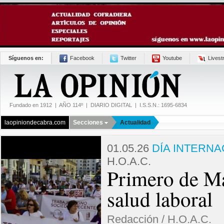
Síguenos en:
Facebook
Twitter
Youtube
Lives
Fundado en 1912 | AÑO 114º | DIARIO DIGITAL | I.S.S.N.: 1695-6834
laopiniondecabra.com
Secciones
Actualidad
01.05.26
DÍA INTERNA
H.O.A.C.
Primero de Ma
salud laboral
Redacción / H.O.A.C.