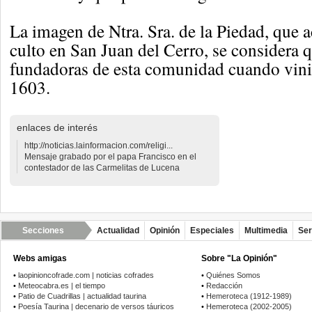
La imagen de Ntra. Sra. de la Piedad, que 
culto en San Juan del Cerro, se considera q
fundadoras de esta comunidad cuando vini
1603.
enlaces de interés
http://noticias.lainformacion.com/religi...
Mensaje grabado por el papa Francisco en el
contestador de las Carmelitas de Lucena
Secciones
Actualidad
Opinión
Especiales
Multimedia
Ser
Webs amigas
Sobre "La Opinión"
•
laopinioncofrade.com | noticias cofrades
•
Quiénes Somos
•
Meteocabra.es | el tiempo
•
Redacción
•
Patio de Cuadrillas | actualidad taurina
•
Hemeroteca (1912-1989)
•
Poesía Taurina | decenario de versos táuricos
•
Hemeroteca (2002-2005)