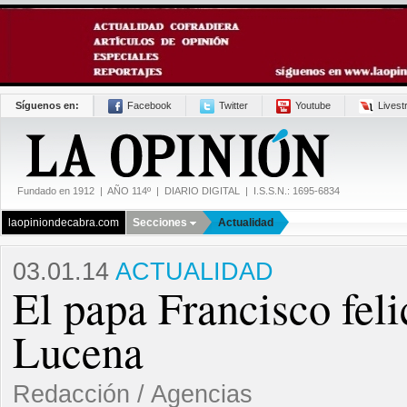
Síguenos en:
Facebook
Twitter
Youtube
Lives
Fundado en 1912 | AÑO 114º | DIARIO DIGITAL | I.S.S.N.: 1695-6834
laopiniondecabra.com
Secciones
Actualidad
03.01.14
ACTUALIDAD
El papa Francisco feli
Lucena
Redacción / Agencias