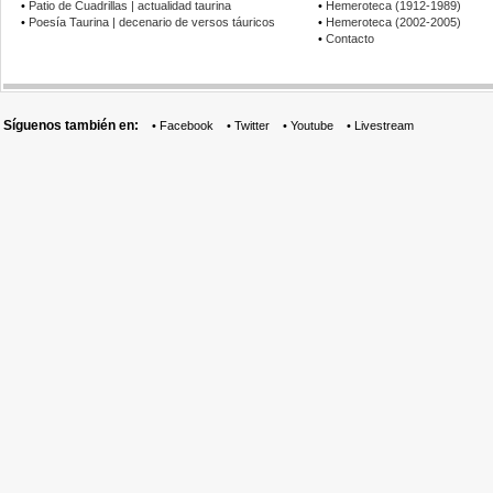
•
Patio de Cuadrillas | actualidad taurina
•
Hemeroteca (1912-1989)
•
Poesía Taurina | decenario de versos táuricos
•
Hemeroteca (2002-2005)
•
Contacto
Síguenos también en:
•
Facebook
•
Twitter
•
Youtube
•
Livestream