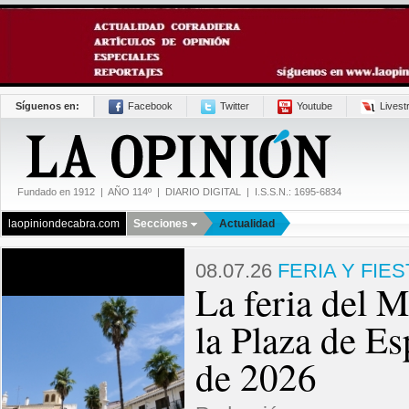
Síguenos en:
Facebook
Twitter
Youtube
Lives
Fundado en 1912 | AÑO 114º | DIARIO DIGITAL | I.S.S.N.: 1695-6834
laopiniondecabra.com
Secciones
Actualidad
08.07.26
FERIA Y FIES
La feria del M
la Plaza de Es
de 2026