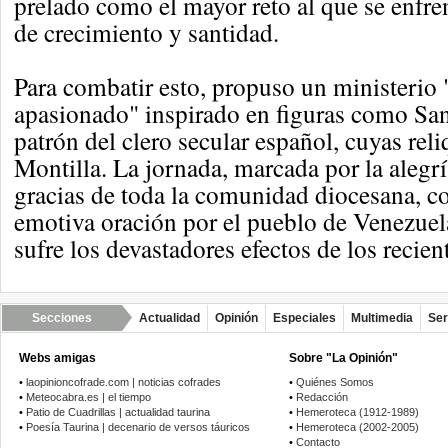
prelado como el mayor reto al que se enfr
de crecimiento y santidad.
Para combatir esto, propuso un ministerio
apasionado" inspirado en figuras como San
patrón del clero secular español, cuyas rel
Montilla. La jornada, marcada por la alegrí
gracias de toda la comunidad diocesana, 
emotiva oración por el pueblo de Venezuel
sufre los devastadores efectos de los recien
Secciones
Actualidad
Opinión
Especiales
Multimedia
Ser
Webs amigas
Sobre "La Opinión"
•
laopinioncofrade.com | noticias cofrades
•
Quiénes Somos
•
Meteocabra.es | el tiempo
•
Redacción
•
Patio de Cuadrillas | actualidad taurina
•
Hemeroteca (1912-1989)
•
Poesía Taurina | decenario de versos táuricos
•
Hemeroteca (2002-2005)
•
Contacto