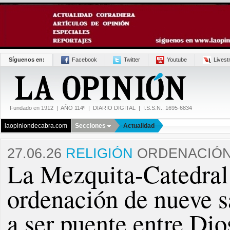
Síguenos en:
Facebook
Twitter
Youtube
Lives
Fundado en 1912 | AÑO 114º | DIARIO DIGITAL | I.S.S.N.: 1695-6834
laopiniondecabra.com
Secciones
Actualidad
27.06.26
RELIGIÓN
ORDENACIÓ
La Mezquita-Catedral
ordenación de nueve s
a ser puente entre Di