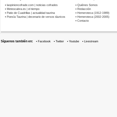
•
laopinioncofrade.com | noticias cofrades
•
Quiénes Somos
•
Meteocabra.es | el tiempo
•
Redacción
•
Patio de Cuadrillas | actualidad taurina
•
Hemeroteca (1912-1989)
•
Poesía Taurina | decenario de versos táuricos
•
Hemeroteca (2002-2005)
•
Contacto
Síguenos también en:
•
Facebook
•
Twitter
•
Youtube
•
Livestream