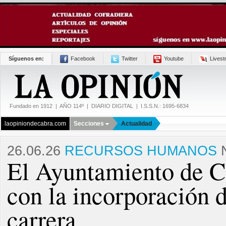
Síguenos en:
Facebook
Twitter
Youtube
Lives
Fundado en 1912 | AÑO 114º | DIARIO DIGITAL | I.S.S.N.: 1695-6834
laopiniondecabra.com
Secciones
Actualidad
26.06.26
RECURSOS HUMANOS
El Ayuntamiento de Ca
con la incorporación 
carrera