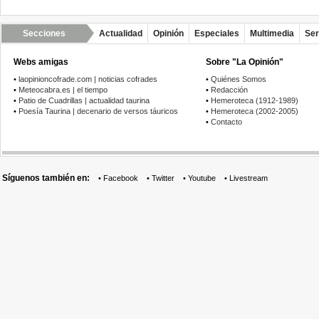
Secciones
Actualidad
Opinión
Especiales
Multimedia
Ser
Webs amigas
Sobre "La Opinión"
•
laopinioncofrade.com | noticias cofrades
•
Quiénes Somos
•
Meteocabra.es | el tiempo
•
Redacción
•
Patio de Cuadrillas | actualidad taurina
•
Hemeroteca (1912-1989)
•
Poesía Taurina | decenario de versos táuricos
•
Hemeroteca (2002-2005)
•
Contacto
Síguenos también en:
•
Facebook
•
Twitter
•
Youtube
•
Livestream