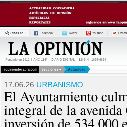
Síguenos en:
Facebook
Twitter
Youtube
Lives
Fundado en 1912 | AÑO 114º | DIARIO DIGITAL | I.S.S.N.: 1695-6834
laopiniondecabra.com
Secciones
Actualidad
17.06.26
URBANISMO
El Ayuntamiento culm
integral de la avenid
inversión de 534.000 