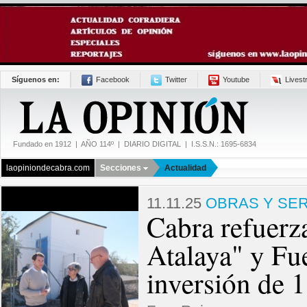
Síguenos en:
Facebook
Twitter
Youtube
Lives
Fundado en 1912 | AÑO 114º | DIARIO DIGITAL | I.S.S.N.: 1695-6834
laopiniondecabra.com
Secciones
Actualidad
11.11.25
OBRAS Y SER
Cabra refuerza
Atalaya" y Fu
inversión de 