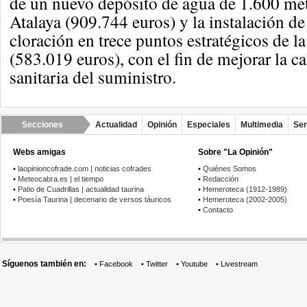
de un nuevo depósito de agua de 1.600 me
Atalaya (909.744 euros) y la instalación de
cloración en trece puntos estratégicos de l
(583.019 euros), con el fin de mejorar la c
sanitaria del suministro.
Secciones
Actualidad
Opinión
Especiales
Multimedia
Ser
Webs amigas
Sobre "La Opinión"
•
laopinioncofrade.com | noticias cofrades
•
Quiénes Somos
•
Meteocabra.es | el tiempo
•
Redacción
•
Patio de Cuadrillas | actualidad taurina
•
Hemeroteca (1912-1989)
•
Poesía Taurina | decenario de versos táuricos
•
Hemeroteca (2002-2005)
•
Contacto
Síguenos también en:
•
Facebook
•
Twitter
•
Youtube
•
Livestream