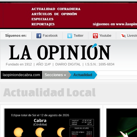
Síguenos en:
Facebook
Twitter
Youtube
Lives
Fundado en 1912 | AÑO 114º | DIARIO DIGITAL | I.S.S.N.: 1695-6834
laopiniondecabra.com
Secciones
Actualidad
Actualidad Local