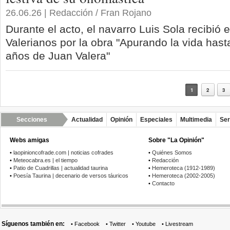
26.06.26 | Redacción / Fran Rojano
Durante el acto, el navarro Luis Sola recibió 
Valerianos por la obra "Apurando la vida hasta
años de Juan Valera"
1
2
3
Secciones
Actualidad
Opinión
Especiales
Multimedia
Ser
Webs amigas
Sobre "La Opinión"
•
laopinioncofrade.com | noticias cofrades
•
Quiénes Somos
•
Meteocabra.es | el tiempo
•
Redacción
•
Patio de Cuadrillas | actualidad taurina
•
Hemeroteca (1912-1989)
•
Poesía Taurina | decenario de versos táuricos
•
Hemeroteca (2002-2005)
•
Contacto
Síguenos también en:
•
Facebook
•
Twitter
•
Youtube
•
Livestream